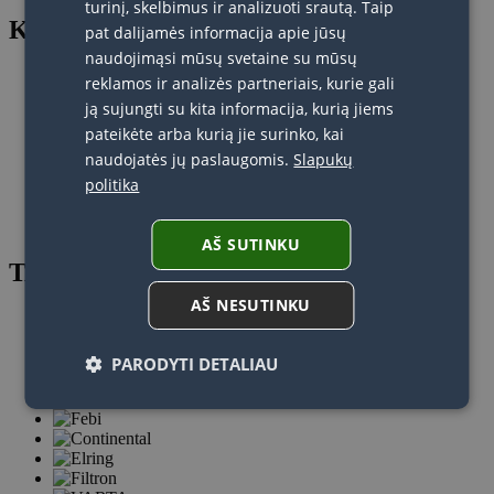
turinį, skelbimus ir analizuoti srautą. Taip
KONKURSO ORGANIZATORIAI
pat dalijamės informacija apie jūsų
naudojimąsi mūsų svetaine su mūsų
reklamos ir analizės partneriais, kurie gali
ją sujungti su kita informacija, kurią jiems
pateikėte arba kurią jie surinko, kai
naudojatės jų paslaugomis.
Slapukų
politika
AŠ SUTINKU
TARPTAUTINIAI PARTNERIAI
AŠ NESUTINKU
PARODYTI DETALIAU