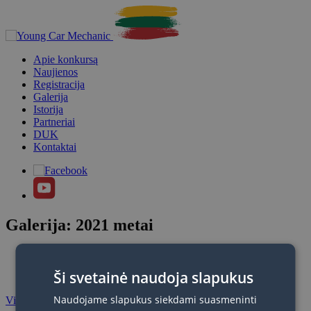
Apie konkursą
Naujienos
Registracija
Galerija
Istorija
Partneriai
DUK
Kontaktai
Galerija: 2021 metai
Pradinis
Galerija
Ši svetainė naudoja slapukus
2021 metai
Naudojame slapukus siekdami suasmeninti
Visos nuotraukos