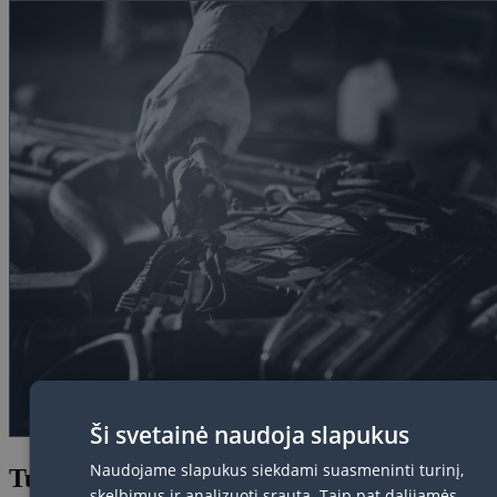
Ši svetainė naudoja slapukus
Naudojame slapukus siekdami suasmeninti turinį,
Turi klausimų? Susisiek su mumis!
skelbimus ir analizuoti srautą. Taip pat dalijamės