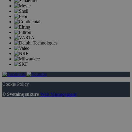
Cookie Policy
© Svetainę sukūrė
Web Management