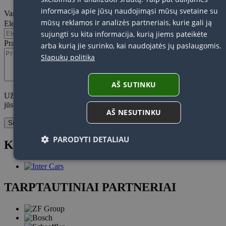
informacija apie jūsų naudojimąsi mūsų svetaine su
Vardas ir pavardė
mūsų reklamos ir analizės partneriais, kurie gali ją
Elektroninio pašto adresas
sujungti su kita informacija, kurią jiems pateikėte
Pranešimas
arba kurią jie surinko, kai naudojatės jų paslaugomis.
Slapukų politika
AŠ SUTINKU
Užpildydami šią formą sutinkate su asmens duomenų tvarkymu ir
jūsų pateiktų asmens duomenų saugojimu
AŠ NESUTINKU
Siųsti
PARODYTI DETALIAU
KONKURSO ORGANIZATORIAI
TARPTAUTINIAI PARTNERIAI