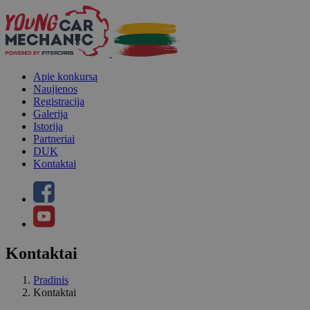
Apie konkursą
Naujienos
Registracija
Galerija
Istorija
Partneriai
DUK
Kontaktai
Kontaktai
Pradinis
Kontaktai